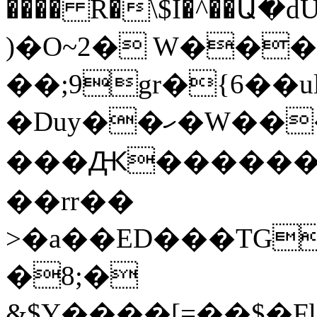
���� R�\$I�^��
)�O~2� W����R
��;9gr�{6��
�Duy��ހ�W�����yhJ�#��6F�V難
���Ԫ�������P
��rr��
>�a��ED���TG˪��r(HKY$Ҏ�܏�\b�jD;�j��� 
�8;�
&$Y����[=��$�Fl�