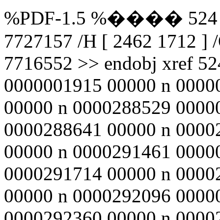
%PDF-1.5 %���� 524 0 o
7727157 /H [ 2462 1712 ] 
7716552 >> endobj xref 5
0000001915 00000 n 0000
00000 n 0000288529 0000
0000288641 00000 n 0000
00000 n 0000291461 0000
0000291714 00000 n 0000
00000 n 0000292096 0000
0000292360 00000 n 0000