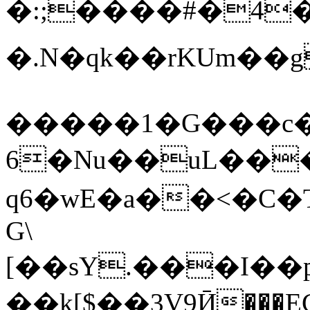
�:;����#�4
�.N�qk��rKUm��
�����1�G���c�
6�Nu��uL���
q6�wE�a��<�C�
G\
[��sY.���I��
��k[$��3V9Ӣ��