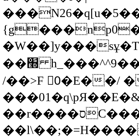
���N26�q[u�5����:>I
{g���np0�ks���z.$_� {}؍���\��9�;��'y���@�p�������:�����\�
�W��]y���sұ�T
��׭ h_���^^9����&��Ӗ���c�~���
/��>F 0ُ�E��/ �
���01�q\pЯ��E�
��r����סC����-
��l\��;�=H����