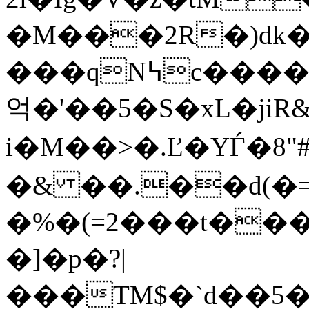
�M���2R�)dk�D\
���qN߆c�����X�4)��3bb��,ڭ�FT���&%|q��F�
억�'��5�S�xL�jiR&
i�M��>�.Ľ�YЃ�
�& ��.��d(�=
�%�(=2���t���:
�]�p�?|
���TM$�`d��5����JVKBKhj+e�'