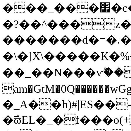
���_���׿�c�x�Ὄ�֖��v��:�����c{������߈���w
�?��^���z��ܯ�oL
�������d�=�.�
�\�]X\�����K�%�
��_��N���ѵޫ��
am�GtM�0Q������
�_A��h)#|ES��
�߯ϖEL�_�f���o(