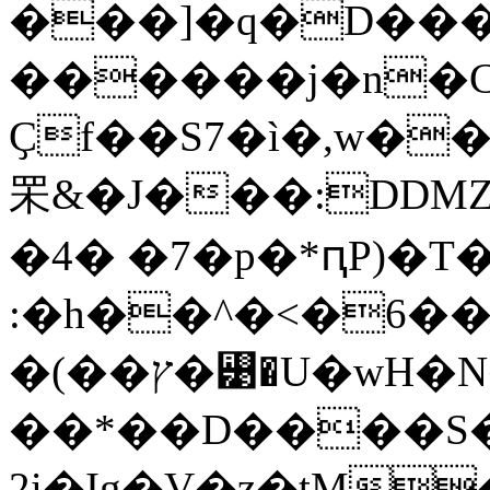
���]�q�D���7�
������j�n�C
Ҫf��S7�ì�,w�
䍒&�J���:DDMZE{���ܭ*�
�4� �7�p�*ԥP)�T
:�h��^�<�6���ε�l�
�(��ץ�꡹�U�wH�N�P��`S2�;�r���x��R6�＄
�
�*��D����S�
2i�Ig�V�z�tM