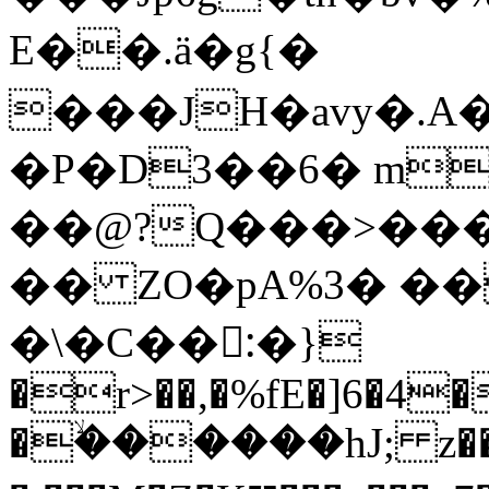
E��.ӓ�g{�
���JH�avy�.A
�P�D3��6� m
��@?Q���>���Z
�� ZO�pA%3� ��
�\�C��:ّ�}
�r>��,�%fE�]6�4�
�ۙ������hJ; z�