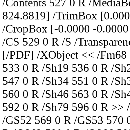
/Contents 527 0 R /MediaB
824.8819] /TrimBox [0.00
/CropBox [-0.0000 -0.0000
/CS 529 0 R /S /Transparen
[/PDF] /XObject << /Fm68 
533 0 R /Sh19 536 0 R /Sh
547 0 R /Sh34 551 0 R /Sh
560 0 R /Sh46 563 0 R /Sh
592 0 R /Sh79 596 0 R >> 
/GS52 569 0 R /GS53 570 