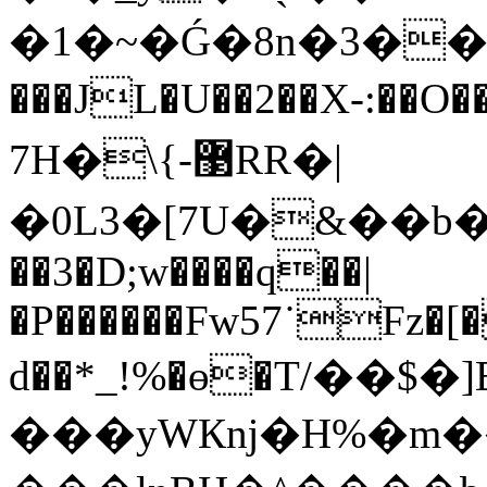
�1�~�Ǵ�8n�3��
���JL�U��2��X-:��O�� :�p[
7H�\{-޳RR�|
�0L3�[7U�&��b�z�V
��3�D;w����q��|
�P������Fw57˙Fz�[�
d��*_!%�ө�T/��$�]
���yWКǌ�H%�m�