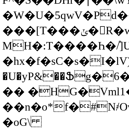
�W�U�5qwV�Pd�
���[T���ݵ�R�w%����>�Û̬�D���V�����*�+O�V�[�eOB�k��[q�.�W��
MH�:T����Һ�݊/]U
�hx�f�sC�s�I�lV)Iܐk<
�U�yP&��Ֆg�
�� �HG�Vml
��n�o*f�#N҂OvxٮD��*u���X�5���
�oG\