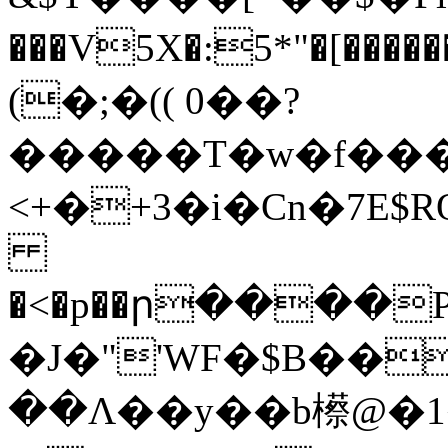
���V5X�:5*"�[�������a��M����'"�Y�nB[�D��/5�L]��9�
(�;�(( 0��?
�����T�w�f���P
<+�+3�i�Cn�7E$RQw8i2fyH@�PH+��a�
�<�p��ր����
�J�"'WF�$B���\
��Λ��y��b櫒@�1