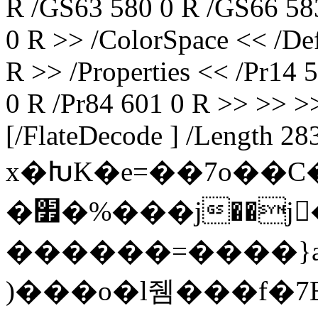
R /GS63 580 0 R /GS66 58
0 R >> /ColorSpace << /De
R >> /Properties << /Pr14 
0 R /Pr84 601 0 R >> >> >>
[/FlateDecode ] /Length 28
x�ԽK�e=��7o��
�׿�%���j��j�ǿ��_D:���-
������=����}
)���o�l쥄���f�7B