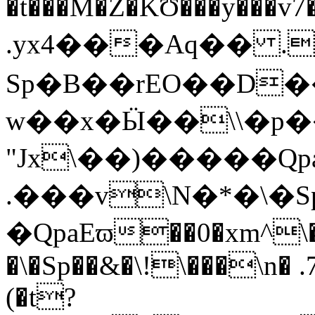
.yx4���Aq�� 
Sp�B��rEO��D��
w��x�Ӹ��\\�p�
"Jx\��)�����Qp
.���v\N�*�\�S
�QpaEϖ��0�xm^\�
�\�Sp��&�\!\���\n� 
(�t?