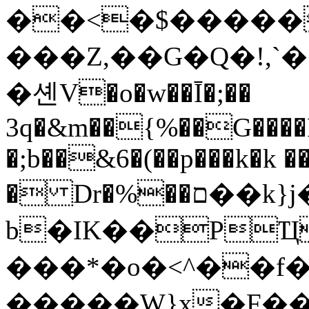
��<�$�����
���Z,��G�Q�!,`�
�셴V�o�w��Ī�;��
3q�&m��{%��G����R�
�;b��&6�(��p���k�k ��
� Dr�%��ם��k}j��S���)�`�3Y��uG�,r��c���;�o:4dv��\"X�o���ۓ;b��Bq���l�J��-
b�IK��PҴ
���*�o�<^��f�
�����W}x�F��7