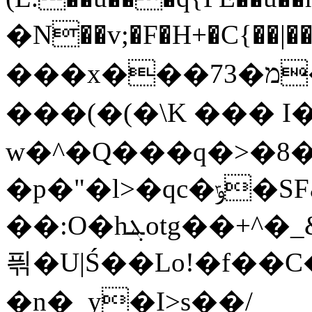
�N��v;�F�H+�C{��|�
���x���מ�73��FxD��J�
���(�(�\K ��� I�
w�^�Q���q�>�8�Kd\j3]Diې���B��bG���@p�G��c.�f�mcϗ�HCo���
�p�"�l>�qc�ݹ�SFڳyB�u�V��r��&���@�@�3K�@�T9����a�
��:O�hܔotg��+^�_&�N���y<��q�5cza����U'���Gp����$Clvv���H���%�U�E�4��8P&�
픢�U|Ś��Lo!�f��
�n�_y�I>̖s��/