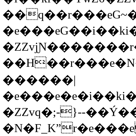
��q��r���eG~�
�e���eG��i��ki
�ZZvjƝ�������r�e���
��H��r���e�N�
������|
�e���e�e�i��ki
�ZZvq�;-}--��Ý
�N�F_Kˮr�e���