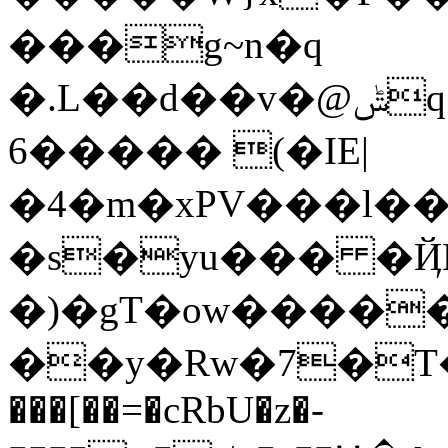
���g~n�q
�.L��d��v�@ݰq�.�֗*�T+�.�,����յt�
6����� (�IE|
�4�m�xPV���l��
�s�yu��� �ҊL
�)�gT�ow����
��y�Rw�7�T��
���[��=�cRbU�z�-