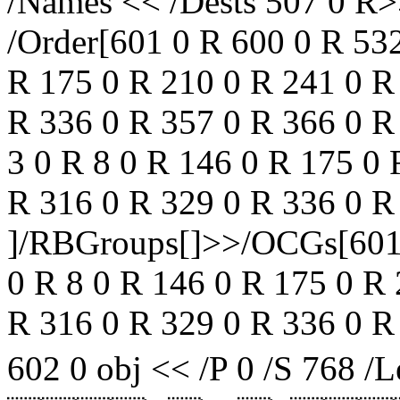
/Names << /Dests 507 0 R
/Order[601 0 R 600 0 R 532
R 175 0 R 210 0 R 241 0 R
R 336 0 R 357 0 R 366 0 R
3 0 R 8 0 R 146 0 R 175 0 
R 316 0 R 329 0 R 336 0 R
]/RBGroups[]>>/OCGs[601 
0 R 8 0 R 146 0 R 175 0 R
R 316 0 R 329 0 R 336 0 R
602 0 obj << /P 0 /S 768 