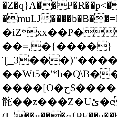
�Z�q}A��P�R��p<�
�muǇ����b�B�
�iZ*xx��P��
��=,�{����}
Ʈ_3���)"����Yڨ�g��pA��`5���� A��uk����t+�M)�p�W�x��6F�U�vK���T\����Ȧ1����R\V�y
��Wt5�'*h�Q\B��
����[O�ح$�����pA����[I��������K�w+yov�^wk)
䯔��z���Z�Uئ�c�m�^Q߭�2��&,
(L.��u���q{PE��u��h�Oy�V޲���[�