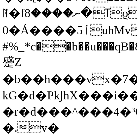
ꊮ�fߠ�ނ����8ϱ��|�fUn�ŵ0a\���靦
0�Á����ٱ5uhMv,�ˁ��9�%���v�,�|�|��7tI-
#%_*c��b��u��
蹙Z
�b��h���vx�
kG�d�PkͿhX���i��NH��R/#^��N
�r�d���^���4�³Q
�.v�