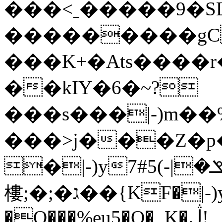
���<ˍ�����9�SL
���������gCw�v��%e��T���;�ג2�{Y��I��k��
���K+�Ats����r��
��kIY�6�~?
���s���|-)m��
���>j���Z�p�ې������u��6�S_KJ�﹇�qx��%���Z���kIi���K�������1�������oC����_kW��}m�;�
�|-)y7#ݏ�|-)5�_�����������q��%e����Z��kI��=��wR6�RRZ�
樓;�;�ג��{KF�|-)y7�ޏ�|-)5��6�������ocy0j�kI�=���V6�ZR�:nƸ��bG�xo-
�O���%eu5�Q�_K�ڷ!