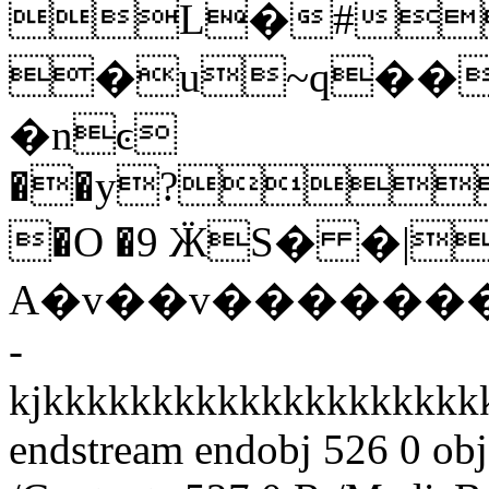
L�#
�u~q���
�nͼ
��y?
�O �9 ӜS� �|
A�v��v��������
-
kjkkkkkkkkkkkkkkkkkkkkkkkkkk
endstream endobj 526 0 obj