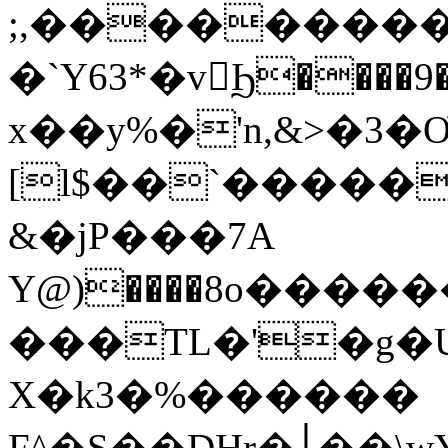
;,���������
�`Y63*�vϦ����9
x��y%�'n,&>�3
[l$��`�����
&�jP���7A
Y@)����8o����
���TL�'�g�U
X�k3�%������
F^�S��DHr�׀��\wYK{QN��o��b�