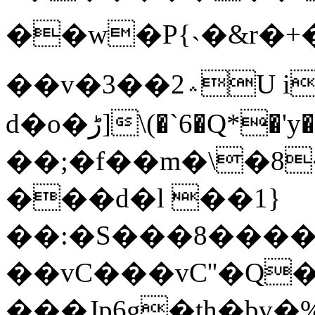
��w�P{˴�&r�+�5�â/y�`{0g�ۂJ��a��������08�̚�5�E"�ZGI�S��Z�k�0b�����ڎ^���R�Ye��D�pB^�؉~>��l=�����j���Q��j�1~����7�������=�t�n
��v�3��؞2U i�`Gŝ(�霁�����%
d�o�ڑ]\(�`6�Q*�'y�P3KQۥѥ�O���W�i?
��;�f��m�\�8
���d�l ��1}
��:�S���8����
��vC���vC''�Q�
���Jp6g�th�bv�%Hظ��q�P