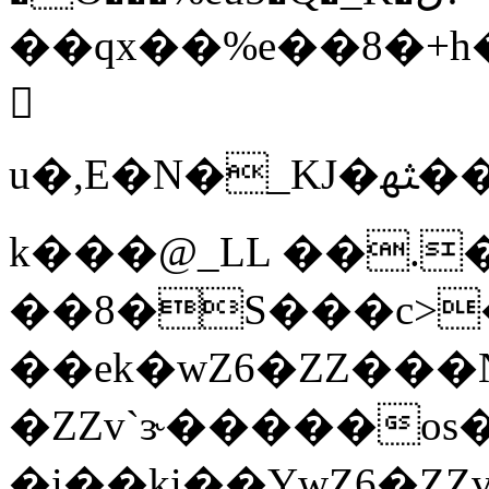
��qx��%e��8�+h��%
𵤴
u�,E�N�_KJ�ﳦ���������:y�q�.�
k���@_LL ��.
��8�S���c>�
��ek�wZ6�ZZ���N�
�ZZv`ɝ�����os
�i��ki��YwZ6�ZZv�ڝ������w�