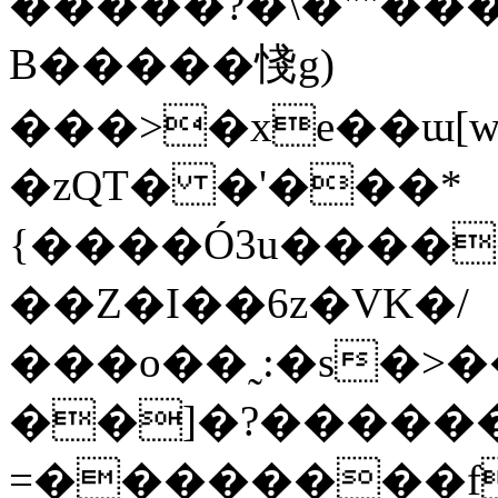
�����?�\�""��
B�����㥇g)
���>�xe��ɯ[w���T�=@ג��
�zQT� �'���*
{����Ó3u����
��Z�I��6z�VK�/
���o��˷:�s�>��
��]�?������
=��������fz}3��P��;����.