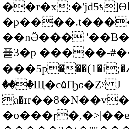
��r�x:�'jd5ƾ]Ѳ߂��ǹ$��emƷ+4l|
�p����.t���
��nӚ��� '��B�
퓰3�p �����-#�
���5p���(1�í
���Щ�c۵Ҧԍ�Zʸ J
a�ҥ��8�N��v
�o���ŗ�,�>|��