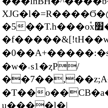
���lnBН�^����b�
XJG�l�=R����Ϭ�
�5��T.h���o֕x׿�fX*��>T6�n�;�o־
�f�����&[!tH��
�0��A+�����:�s���G�ъ1a�Vڴ�B
�w�˓s1�ȥP/
��7��,��z;A�n�
�T��o��CB�a
u����l�|